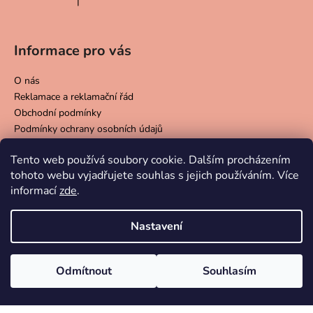
|
Hodnocení produktu je 5 z 5 hvězdiček.
Informace pro vás
O nás
Reklamace a reklamační řád
Obchodní podmínky
Podmínky ochrany osobních údajů
Doprava a platba
Tento web používá soubory cookie. Dalším procházením
Péče o skleničky
tohoto webu vyjadřujete souhlas s jejich používáním. Více
informací
zde
.
Přijímáme online platby
Nastavení
Odmítnout
Souhlasím
Vytvořil Shoptet