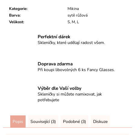
Kategorie
:
Mikina
Barva
:
sytě růžová
Velikost
:
S, M, L
Perfektní dárek
Skleničky, které udělají radost všem.
Doprava zdarma
Při koupi libovolných 6 ks Fancy Glasses.
Výběr dle Vaší volby
Skleničky si můžete namixovat, jak
potřebujete
Popis
Související (3)
Podobné (3)
Diskuze