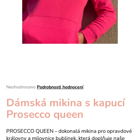
a
j
í
t
?
HLEDAT
Průměrné
Neohodnoceno
Podrobnosti hodnocení
hodnocení
D
Dámská mikina s kapucí
produktu
je
o
Prosecco queen
0,0
p
z
o
5
r
hvězdiček.
PROSECCO QUEEN – dokonalá mikina pro opravdové
u
královny a milovnice bublinek, která doplňuje naše