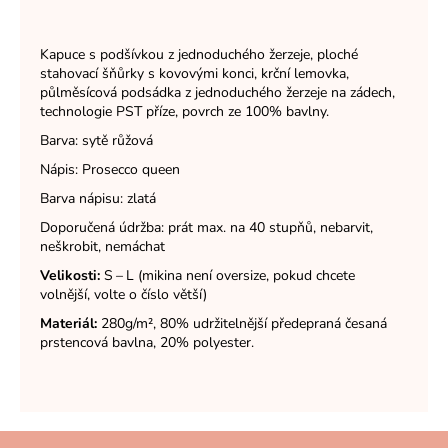
Kapuce s podšívkou z jednoduchého žerzeje, ploché
stahovací šňůrky s kovovými konci, krční lemovka,
půlměsícová podsádka z jednoduchého žerzeje na zádech,
technologie PST příze, povrch ze 100% bavlny.
Barva: sytě růžová
Nápis: Prosecco queen
Barva nápisu: zlatá
Doporučená údržba: prát max. na 40 stupňů, nebarvit,
neškrobit, nemáchat
Velikosti:
S – L (mikina není oversize, pokud chcete
volnější, volte o číslo větší)
Materiál:
280g/m², 80% udržitelnější předepraná česaná
prstencová bavlna, 20% polyester.
Z