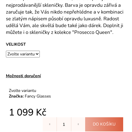
č
nejprodávanější skleničky. Barva je opravdu zářivá a
u
zaručuje tak, že Vás nikdo nepřehlédne a v kombinaci
j
se zlatým nápisem působí opravdu luxusně. Radost
e
udělá Vám, ale skvělá bude také jako dárek. Doplnit ji
m
e
můžete i o skleničky z kolekce "Prosecco Queen".
VELIKOST
LIFE
IS
BEAUTIFUL
-
II.JAKOST,
ZLATÁ
Možnosti doručení
SE
STŘÍBRNÝM
NÁPISEM
Zvolte variantu
Značka:
Fancy Glasses
299
Kč
1 099 Kč
Měrná
DO KOŠÍKU
cena: