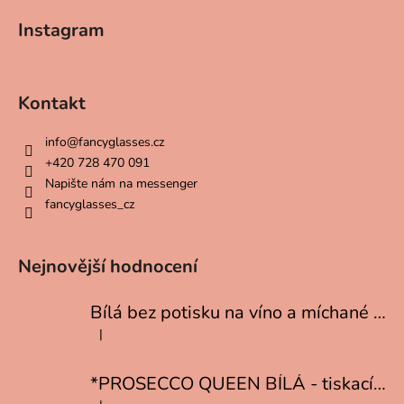
á
Instagram
p
a
t
Kontakt
í
info
@
fancyglasses.cz
+420 728 470 091
Napište nám na messenger
fancyglasses_cz
Nejnovější hodnocení
Bílá bez potisku na víno a míchané drinky
|
Hodnocení produktu je 5 z 5 hvězdiček.
*PROSECCO QUEEN BÍLÁ - tiskací písmo