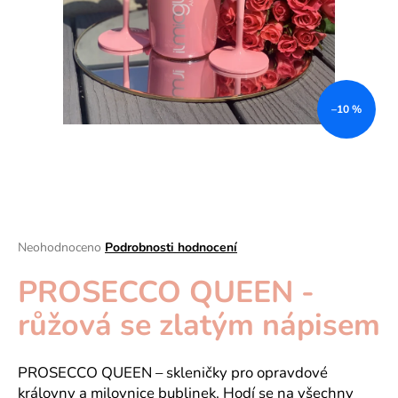
a
j
í
t
?
–10 %
HLEDAT
Průměrné
Neohodnoceno
Podrobnosti hodnocení
hodnocení
D
PROSECCO QUEEN -
produktu
je
o
růžová se zlatým nápisem
0,0
p
z
o
5
r
hvězdiček.
PROSECCO QUEEN – skleničky pro opravdové
u
královny a milovnice bublinek. Hodí se na všechny