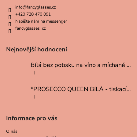
info
@
fancyglasses.cz
+420 728 470 091
Napište nám na messenger
fancyglasses_cz
Nejnovější hodnocení
Bílá bez potisku na víno a míchané drinky
|
Hodnocení produktu je 5 z 5 hvězdiček.
*PROSECCO QUEEN BÍLÁ - tiskací písmo
|
Hodnocení produktu je 5 z 5 hvězdiček.
Informace pro vás
O nás