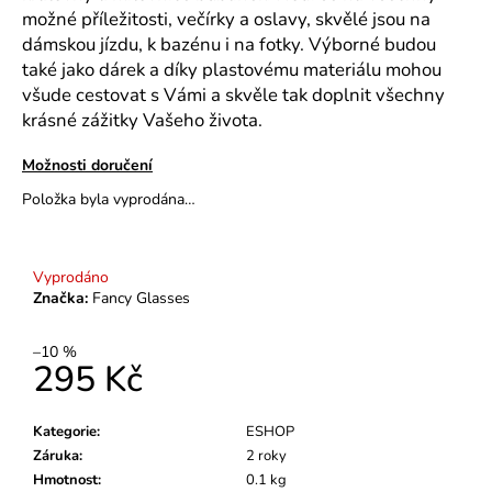
č
možné příležitosti, večírky a oslavy, skvělé jsou na
u
dámskou jízdu, k bazénu i na fotky. Výborné budou
j
také jako dárek a díky plastovému materiálu mohou
e
všude cestovat s Vámi a skvěle tak doplnit všechny
m
e
krásné zážitky Vašeho života.
Možnosti doručení
BRIDE
Položka byla vyprodána…
TO
BE
II.JAKOST
299
Vyprodáno
Kč
Značka:
Fancy Glasses
–10 %
295 Kč
Měrná
cena:
Kategorie
:
ESHOP
Záruka
:
2 roky
Hmotnost
:
0.1 kg