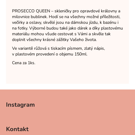
PROSECCO QUEEN – skleničky pro opravdové královny a
milovnice bublinek. Hodí se na všechny možné příležitosti,
večírky a oslavy, skvělé jsou na dámskou jízdu, k bazénu i
na fotky. Výborné budou také jako dárek a díky plastovému
materiálu mohou všude cestovat s Vámi a skvěle tak
doplnit všechny krásné zážitky Vašeho života.
Ve variantě růžová s tiskacím písmem, zlatý nápis,
v plastovém provedení o objemu 150ml.
Cena za 1ks.
Z
á
Instagram
p
a
t
Kontakt
í