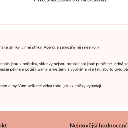
Při koupi libovolných 6 ks Fancy Glasses.
né drinky, vinné střiky, Aperol a samozřejmě i nealko :-)
 jsou v pořádku, sklenky nejsou prasklé ani jinak poničené, jedná se p
ypadají pěkně a potěší. Samy jsme ženy a vybíráme vše tak, aby to bylo pě
e nám a my Vám zašleme videa toho, jak skleničky vypadají.
akt
Nejnovější hodnocení