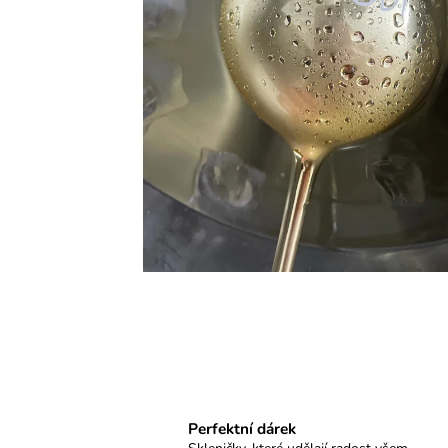
A LITTLE PARTY NEVER KILLED
NOBODY - II.JAKOST, ZLATÁ SE
STŘÍBRNÝM NÁPISEM
299 Kč
Perfektní dárek