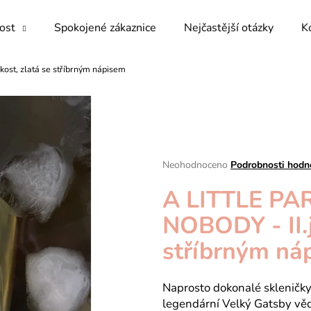
kost
Spokojené zákaznice
Nejčastější otázky
K
st, zlatá se stříbrným nápisem
Co potřebujete najít?
HLEDAT
Průměrné
Neohodnoceno
Podrobnosti hodn
hodnocení
Doporučujeme
A LITTLE PA
produktu
je
NOBODY - II.j
0,0
z
stříbrným ná
5
hvězdiček.
Naprosto dokonalé skleničky
legendární Velký Gatsby vědě