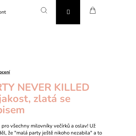
Hledat
Přihlášení
Nákupní
ontakty
košík
ocení
RTY NEVER KILLED
akost, zlatá se
pisem
Následující
 pro všechny milovníky večírků a oslav! Už
l, že "malá party ještě nikoho nezabila" a to