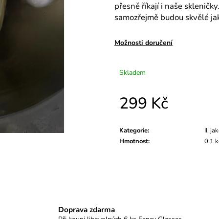
SKLENĚNKY CHEERS - TYRKYSOVĚ
PROSECCO QUEE
přesně říkají i naše sklenič
MODRÁ II.JAKOST
SE ZLATÝM NÁ
samozřejmě budou skvělé jako
369 Kč
279 Kč
Možnosti doručení
Skladem
299 Kč
Měrná
cena:
Kategorie
:
II. ja
Hmotnost
:
0.1 
Doprava zdarma