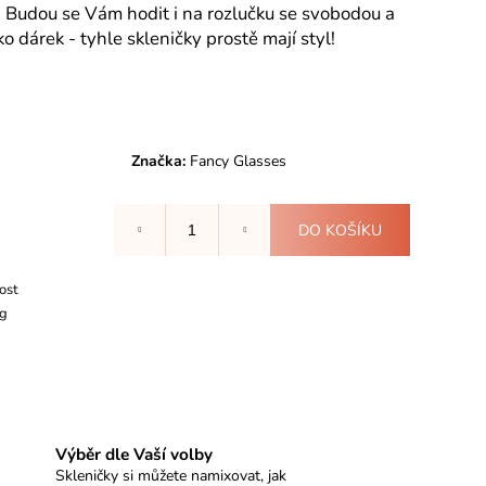
N - II.JAKOST, ČERNÁ
ky. Budou se Vám hodit i na rozlučku se svobodou a
PISEM
 dárek - tyhle skleničky prostě mají styl!
Značka:
Fancy Glasses
DO KOŠÍKU
kost
kg
Výběr dle Vaší volby
Skleničky si můžete namixovat, jak