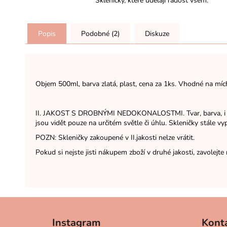
Skleničky, které udělají radost všem.
Popis
Podobné (2)
Diskuze
Objem 500ml, barva zlatá, plast, cena za 1ks. Vhodné na mícha
II. JAKOST S DROBNÝMI NEDOKONALOSTMI. Tvar, barva, i nápis
jsou vidět pouze na určitém světle či úhlu. Skleničky stále v
POZN: Skleničky zakoupené v II.jakosti nelze vrátit.
Pokud si nejste jisti nákupem zboží v druhé jakosti, zavolejt
Z
á
Instagram
Kont