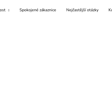
kost
Spokojené zákaznice
Nejčastější otázky
K
Co potřebujete najít?
HLEDAT
Doporučujeme