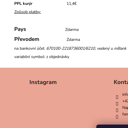
CHEERS! - II. JAKOST, ZLATÁ SE
PPL kurýr
11,4
€
STŘÍBRNÝM NÁPISEM
Způsob platby:
299 Kč
Pays
Zdarma
Převodem
Zdarma
na bankovní účet:
670100-2218736001/6210, vedený u mBank
variabilní symbol: z objednávky
Z
á
Instagram
Kont
p
a
inf
t
+4
í
Na
fan