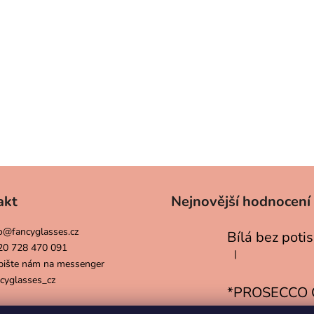
SKLENĚNKY CHEERS - TYRKYSOVĚ
CHEERS - II. J
MODRÁ II.JAKOST
STŘÍBRNÝM NÁ
369 Kč
299 Kč
akt
Nejnovější hodnocení
o
@
fancyglasses.cz
20 728 470 091
|
Hodnocení produktu 
pište nám na messenger
cyglasses_cz
|
Hodnocení produktu 