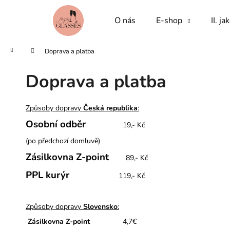
K
Přejít
na
o
O nás
E-shop
II. ja
obsah
Zpět
Zpět
š
do
do
í
Domů
Doprava a platba
obchodu
obchodu
k
Doprava a platba
Způsoby dopravy
Česká republika
:
Osobní odběr
19,- Kč
(po předchozí domluvě)
Zásilkovna Z-point
89,- Kč
PPL kurýr
119,- Kč
Způsoby dopravy
Slovensko
:
Zásilkovna Z-point
4,7
€