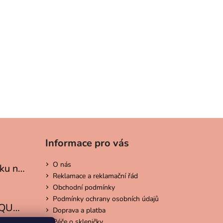
AKOST - RŮŽOVÁ SE
PISEM
Informace pro vás
O nás
Bílá bez potisku na víno a míchané drinky
Reklamace a reklamační řád
je 5 z 5 hvězdiček.
Obchodní podmínky
Podmínky ochrany osobních údajů
*PROSECCO QUEEN BÍLÁ - tiskací písmo
Doprava a platba
Péče o skleničky
je 5 z 5 hvězdiček.