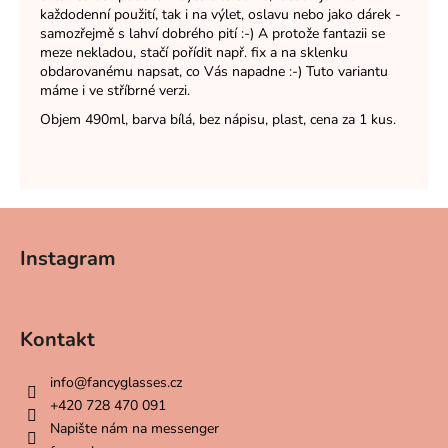
každodenní použití, tak i na výlet, oslavu nebo jako dárek -
samozřejmě s lahví dobrého pití :-) A protože fantazii se
meze nekladou, stačí pořídit např. fix a na sklenku
obdarovanému napsat, co Vás napadne :-) Tuto variantu
máme i ve stříbrné verzi.
Objem 490ml, barva bílá, bez nápisu, plast, cena za 1 kus.
Z
á
Instagram
p
a
t
Kontakt
í
info
@
fancyglasses.cz
+420 728 470 091
Napište nám na messenger