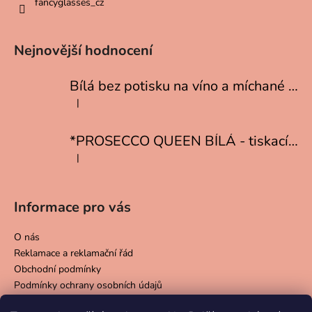
fancyglasses_cz
Nejnovější hodnocení
Bílá bez potisku na víno a míchané drinky
|
Hodnocení produktu je 5 z 5 hvězdiček.
*PROSECCO QUEEN BÍLÁ - tiskací písmo
|
Hodnocení produktu je 5 z 5 hvězdiček.
Informace pro vás
O nás
Reklamace a reklamační řád
Obchodní podmínky
Podmínky ochrany osobních údajů
Doprava a platba