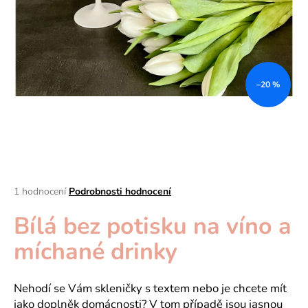
a
j
í
t
?
–20 %
HLEDAT
Průměrné
1 hodnocení
Podrobnosti hodnocení
hodnocení
D
Bílá bez potisku na víno a
produktu
je
o
míchané drinky
5,0
p
z
o
5
r
hvězdiček.
Nehodí se Vám skleničky s textem nebo je chcete mít
u
jako doplněk domácnosti? V tom případě jsou jasnou