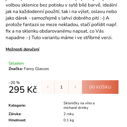
č
volbou sklenice bez potisku v sytě bílé barvě, ideální
u
jak na každodenní použití, tak i na výlet, oslavu nebo
j
jako dárek - samozřejmě s lahví dobrého pití :-) A
e
protože fantazii se meze nekladou, stačí pořídit např.
m
e
fix a na sklenku obdarovanému napsat, co Vás
napadne :-) Tuto variantu máme i ve stříbrné verzi.
BRIDE
Možnosti doručení
TO
BE
II.JAKOST
Skladem
Značka:
Fancy Glasses
299
Kč
–20 %
295 Kč
DO KOŠÍKU
Měrná
cena:
Skleničky na víno a
Kategorie
:
míchané drinky
Záruka
:
2 roky
Hmotnost
:
0.1 kg