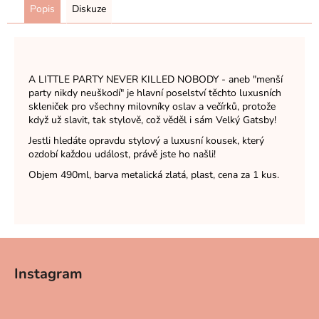
Popis
Diskuze
A LITTLE PARTY NEVER KILLED NOBODY - aneb "menší
party nikdy neuškodí" je hlavní poselství těchto luxusních
skleniček pro všechny milovníky oslav a večírků, protože
když už slavit, tak stylově, což věděl i sám Velký Gatsby!
Jestli hledáte opravdu stylový a luxusní kousek, který
ozdobí každou událost, právě jste ho našli!
Objem 490ml, barva metalická zlatá, plast, cena za 1 kus.
Z
á
Instagram
p
a