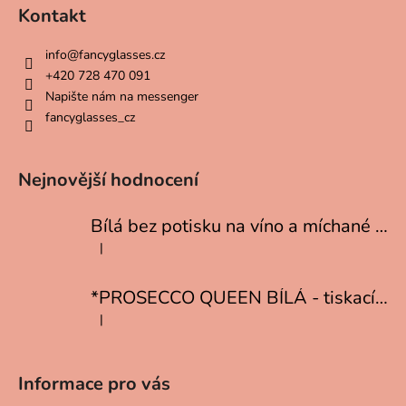
t
Kontakt
í
info
@
fancyglasses.cz
+420 728 470 091
Napište nám na messenger
fancyglasses_cz
Nejnovější hodnocení
Bílá bez potisku na víno a míchané drinky
|
Hodnocení produktu je 5 z 5 hvězdiček.
*PROSECCO QUEEN BÍLÁ - tiskací písmo
|
Hodnocení produktu je 5 z 5 hvězdiček.
Informace pro vás