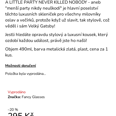
č
A LITTLE PARTY NEVER KILLED NOBODY - aneb
u
"menší party nikdy neuškodí" je hlavní poselství
j
těchto luxusních skleniček pro všechny milovníky
e
oslav a večírků, protože když už slavit, tak stylově, což
m
věděl i sám Velký Gatsby!
e
Jestli hledáte opravdu stylový a luxusní kousek, který
ozdobí každou událost, právě jste ho našli!
CHEERS
-
Objem 490ml, barva metalická zlatá, plast, cena za 1
II.
kus.
JAKOST
-
RŮŽOVÁ
Možnosti doručení
SE
Položka byla vyprodána…
STŘÍBRNÝM
NÁPISEM
299
Kč
Vyprodáno
Značka:
Fancy Glasses
–20 %