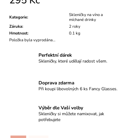
295 Kč
Měrná
cena:
Skleničky na víno a
Kategorie
:
míchané drinky
Záruka
:
2 roky
Hmotnost
:
0.1 kg
Položka byla vyprodána…
Perfektní dárek
Skleničky, které udělají radost všem.
Doprava zdarma
Při koupi libovolných 6 ks Fancy Glasses.
Výběr dle Vaší volby
Skleničky si můžete namixovat, jak
potřebujete