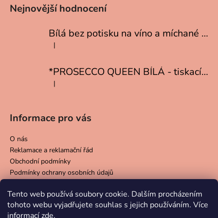
Nejnovější hodnocení
Bílá bez potisku na víno a míchané drinky
|
Hodnocení produktu je 5 z 5 hvězdiček.
*PROSECCO QUEEN BÍLÁ - tiskací písmo
|
Hodnocení produktu je 5 z 5 hvězdiček.
Informace pro vás
O nás
Reklamace a reklamační řád
Obchodní podmínky
Podmínky ochrany osobních údajů
Doprava a platba
Tento web používá soubory cookie. Dalším procházením
Péče o skleničky
tohoto webu vyjadřujete souhlas s jejich používáním. Více
informací
zde
.