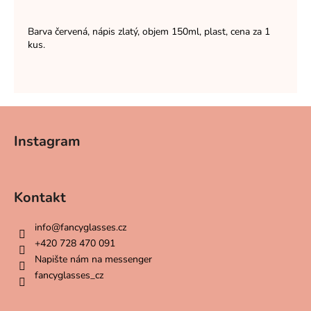
Barva červená, nápis zlatý, objem 150ml, plast, cena za 1
kus.
Z
á
Instagram
p
a
t
Kontakt
í
info
@
fancyglasses.cz
+420 728 470 091
Napište nám na messenger
fancyglasses_cz