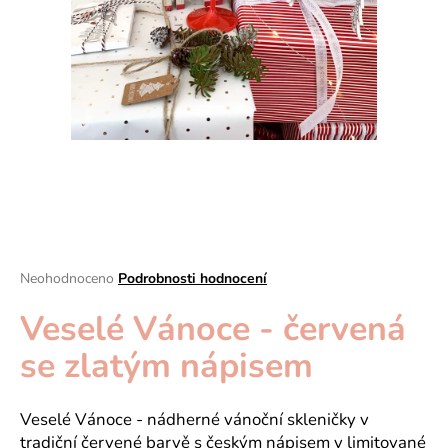
a
j
í
t
?
HLEDAT
Průměrné
Neohodnoceno
Podrobnosti hodnocení
hodnocení
D
Veselé Vánoce - červená
produktu
je
o
se zlatým nápisem
0,0
p
z
o
5
r
hvězdiček.
Veselé Vánoce -
nádherné vánoční skleničky v
u
tradiční červené barvě s českým nápisem v limitované