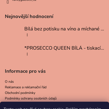
Nejnovější hodnocení
Bílá bez potisku na víno a míchané drinky
|
Hodnocení produktu je 5 z 5 hvězdiček.
*PROSECCO QUEEN BÍLÁ - tiskací písmo
|
Hodnocení produktu je 5 z 5 hvězdiček.
Informace pro vás
O nás
Reklamace a reklamační řád
Obchodní podmínky
Podmínky ochrany osobních údajů
Doprava a platba