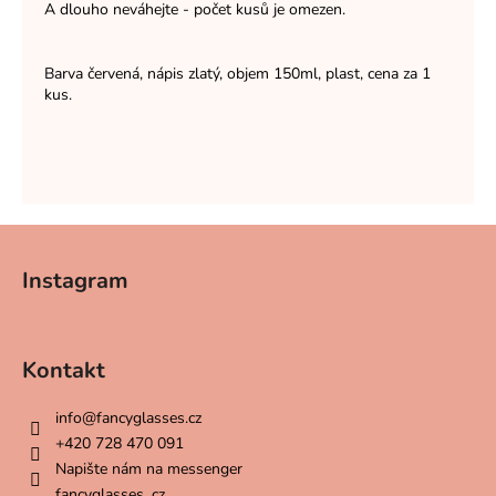
A dlouho neváhejte - počet kusů je omezen.
Barva červená, nápis zlatý, objem 150ml, plast, cena za 1
kus.
Z
á
Instagram
p
a
t
Kontakt
í
info
@
fancyglasses.cz
+420 728 470 091
Napište nám na messenger
fancyglasses_cz