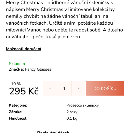
č
Merry Christmas - nádherné vánoční skleničky s
u
nápisem Merry Christmas v limitované kolekci by
j
neměly chybět na žádné vánoční tabuli ani na
e
vánočních fotkách. Určitě s nimi potěšíte každou
m
milovnici Vánoc nebo udělejte radost sobě. A dlouho
e
neváhejte - počet kusů je omezen.
Možnosti doručení
JUST
CHILL!
-
Skladem
II.JAKOST,
Značka:
Fancy Glasses
BÍLÁ
S
ČERVENÝM
–10 %
PLAMEŇÁKEM
295 Kč
DO KOŠÍKU
299
Kč
Měrná
cena:
Kategorie
:
Prosecco skleničky
Záruka
:
2 roky
Hmotnost
:
0.1 kg
Perfektní dárek